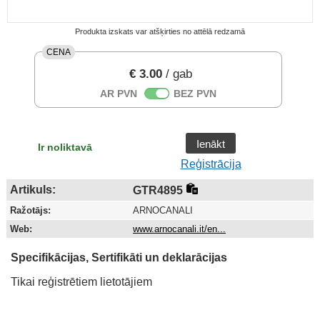
Produkta izskats var atšķirties no attēlā redzamā
CENA
€ 3.00
/ gab
AR PVN
BEZ PVN
Ienākt
Ir noliktavā
Reģistrācija
Artikuls:
GTR4895
Ražotājs:
ARNOCANALI
Web:
www.arnocanali.it/en...
Specifikācijas, Sertifikāti un deklarācijas
Tikai reģistrētiem lietotājiem