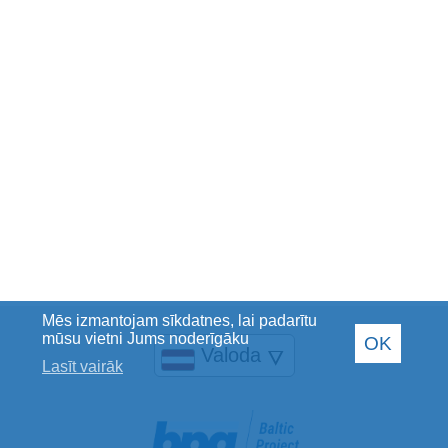
Mēs izmantojam sīkdatnes, lai padarītu
mūsu vietni Jums noderīgāku
OK
Valoda
🜄
Lasīt vairāk