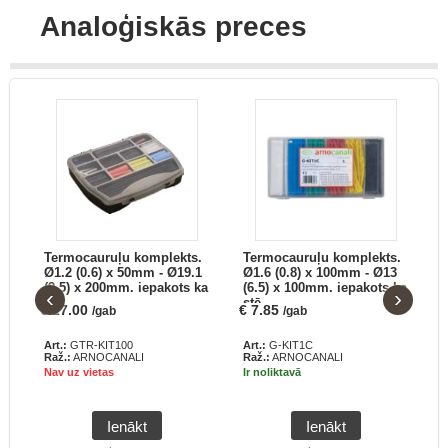
Analoģiskās preces
.
Termocauruļu komplekts.
Termocauruļu komplekts.
F
00
Ø1.2 (0.6) x 50mm - Ø19.1
Ø1.6 (0.8) x 100mm - Ø13
(9.5) x 200mm. iepakots ka
(6.5) x 100mm. iepakots ka
‹
›
stē
stē
€
27.00
€
7.85
/gab
/gab
Art.:
GTR-KIT100
Art.:
G-KIT1C
A
Raž.:
ARNOCANALI
Raž.:
ARNOCANALI
Nav uz vietas
Ir noliktavā
I
Ienākt
Ienākt