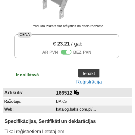
Produkta izskats var atšķirties no attēlā redzamā
CENA
€ 23.21
/ gab
AR PVN
BEZ PVN
Ienākt
Ir noliktavā
Reģistrācija
Artikuls:
166512
Ražotājs:
BAKS
Web:
katalog.baks.com.pl/...
Specifikācijas, Sertifikāti un deklarācijas
Tikai reģistrētiem lietotājiem