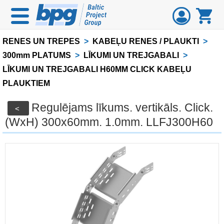
RENES UN TREPES
>
KABEĻU RENES / PLAUKTI
>
300mm PLATUMS
>
LĪKUMI UN TREJGABALI
>
LĪKUMI UN TREJGABALI H60MM CLICK KABEĻU
PLAUKTIEM
Regulējams līkums. vertikāls. Click.
<
(WxH) 300x60mm. 1.0mm. LLFJ300H60