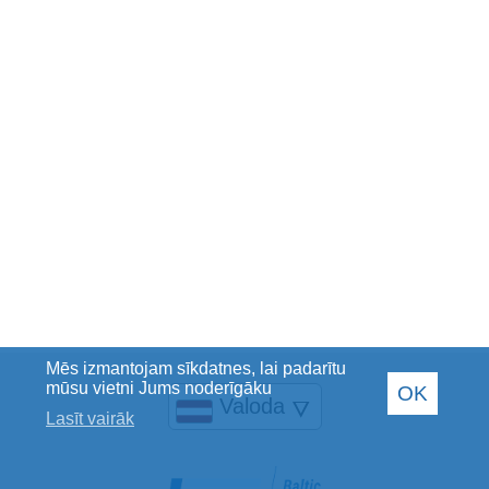
Mēs izmantojam sīkdatnes, lai padarītu
mūsu vietni Jums noderīgāku
OK
Valoda
🜄
Lasīt vairāk