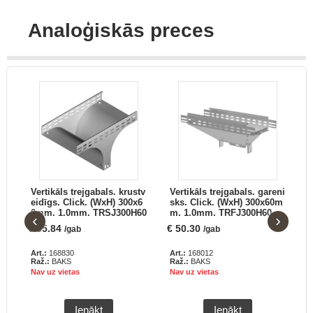
Analoģiskās preces
.
Vertikāls trejgabals. krustv
Vertikāls trejgabals. gareni
S
.
eidīgs. Click. (WxH) 300x6
sks. Click. (WxH) 300x60m
0mm. 1.0mm. TRSJ300H60
m. 1.0mm. TRFJ300H60
‹
›
€
55.84
€
50.30
€
/gab
/gab
Art.:
168830
Art.:
168012
A
Raž.:
BAKS
Raž.:
BAKS
R
Nav uz vietas
Nav uz vietas
N
Ienākt
Ienākt