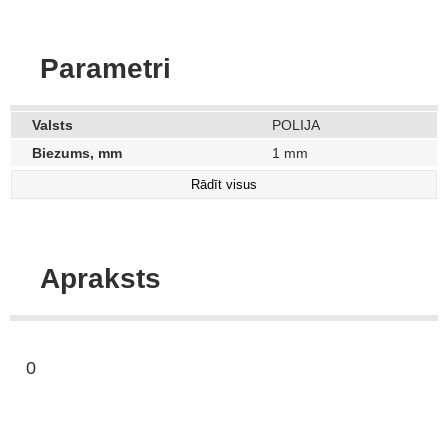
Parametri
Valsts
POLIJA
Biezums, mm
1 mm
Sērija
LLFJ
Rādīt visus
Cinkots, Sendzimira
Pārklājums
metode
Platums, mm
300 mm
Apraksts
0