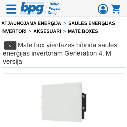
ATJAUNOJAMĀ ENERĢIJA
>
SAULES ENERĢIJAS
INVERTORI
>
AKSESUĀRI
>
MATE BOXES
Mate box vienfāzes hibrīda saules
<
enerģijas invertoram Generation 4. M
versija