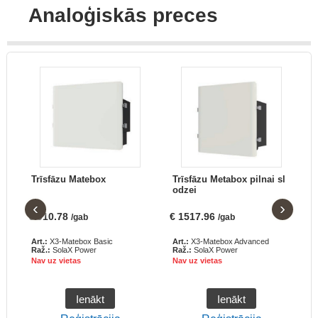
Analoģiskās preces
Trīsfāzu Matebox
Trīsfāzu Metabox pilnai sl
odzei
‹
›
€
910.78
€
1517.96
/gab
/gab
Art.:
X3-Matebox Basic
Art.:
X3-Matebox Advanced
Raž.:
SolaX Power
Raž.:
SolaX Power
Nav uz vietas
Nav uz vietas
Ienākt
Ienākt