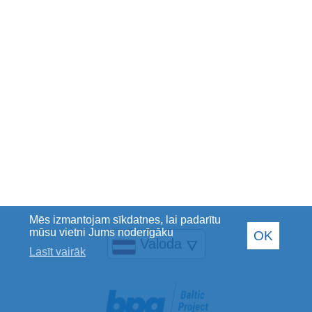
Mēs izmantojam sīkdatnes, lai padarītu
mūsu vietni Jums noderīgāku
OK
Valoda
🜄
Lasīt vairāk