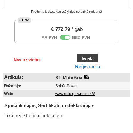
Produkta izskats var atšķirties no attēlā redzamā
CENA
€ 772.79
/ gab
AR PVN
BEZ PVN
Ienākt
Nav uz vietas
Reģistrācija
Artikuls:
X1-MateBox
Ražotājs:
SolaX Power
Web:
www.solaxpower.com/#
Specifikācijas, Sertifikāti un deklarācijas
Tikai reģistrētiem lietotājiem