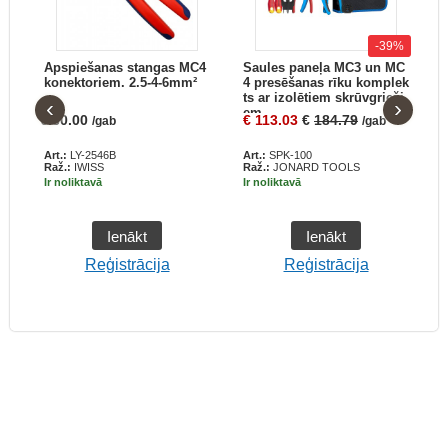
-39%
 a
Apspiešanas stangas MC4
Saules paneļa MC3 un MC
em
konektoriem. 2.5-4-6mm²
4 presēšanas rīku komplek
e
ts ar izolētiem skrūvgrieži
‹
›
em
€
30.00
€
113.03
€
184.79
€
/gab
/gab
Art.:
LY-2546B
Art.:
SPK-100
A
Raž.:
IWISS
Raž.:
JONARD TOOLS
R
Ir noliktavā
Ir noliktavā
I
Ienākt
Ienākt
Reģistrācija
Reģistrācija