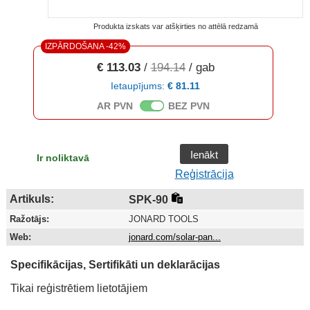
Produkta izskats var atšķirties no attēlā redzamā
IZPĀRDOŠANA -42%
€ 113.03
/
194.14
/ gab
Ietaupījums:
€ 81.11
AR PVN
BEZ PVN
Ienākt
Ir noliktavā
Reģistrācija
Artikuls:
SPK-90
Ražotājs:
JONARD TOOLS
Web:
jonard.com/solar-pan...
Specifikācijas, Sertifikāti un deklarācijas
Tikai reģistrētiem lietotājiem