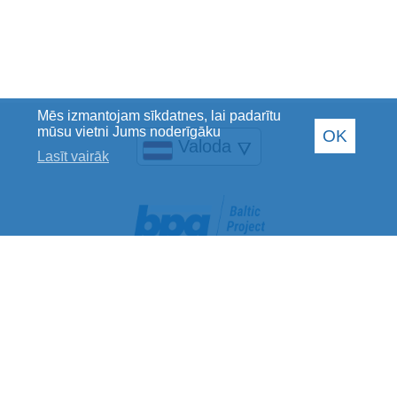
Mēs izmantojam sīkdatnes, lai padarītu
mūsu vietni Jums noderīgāku
OK
Valoda
🜄
Lasīt vairāk
Baltic Project Group SIA
Reģistrācijas Nr.: 40002078769
PVN maksātāja Nr.: LV40002078769
Juridiskā adrese: Jelgavas iela 28, Rīga, LV-1004
Banka: Luminor Bank AS
SWIFT kods: RIKOLV2X
Norēķinu konts: LV40RIKO0002013201329