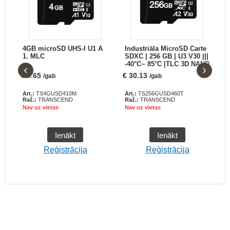
4GB microSD UHS-I U1 A
Industriāla MicroSD Carte
1. MLC
SDXC | 256 GB | U3 V30 |||
-40°C~ 85°C |TLC 3D NAND
‹
›
€
6.65
€
30.13
€
/gab
/gab
Art.:
TS4GUSD410M
Art.:
TS256GUSD460T
A
Raž.:
TRANSCEND
Raž.:
TRANSCEND
R
Nav uz vietas
Nav uz vietas
N
Ienākt
Ienākt
Reģistrācija
Reģistrācija