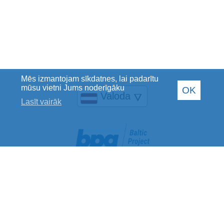
Mēs izmantojam sīkdatnes, lai padarītu
mūsu vietni Jums noderīgāku
OK
Valoda
🜄
Lasīt vairāk
Baltic Project Group SIA
Reģistrācijas Nr.: 40002078769
PVN maksātāja Nr.: LV40002078769
Juridiskā adrese: Jelgavas iela 28, Rīga, LV-1004
Banka: Luminor Bank AS
SWIFT kods: RIKOLV2X