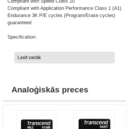
Compliant with Speed Class 10
Compliant with Application Performance Class 1 (A1)
Endurance 3K P/E cycles (Program/Erase cycles)
guaranteed
Specification:
Card Format: MicroSDHC
Lasīt vairāk
Capacity: 16 GB
Speed Class Rating: A1, U1, V10
Industrial: No
Nand Type: MLC
Analoģiskās preces