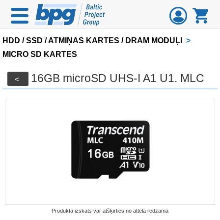
HDD / SSD / ATMIŅAS KARTES / DRAM MODUĻI
>
MICRO SD KARTES
16GB microSD UHS-I A1 U1. MLC
<
Produkta izskats var atšķirties no attēlā redzamā