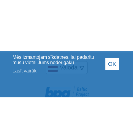
Mēs izmantojam sīkdatnes, lai padarītu
mūsu vietni Jums noderīgāku
OK
Valoda
🜄
Lasīt vairāk
Baltic Project Group SIA
Reģistrācijas Nr.: 40002078769
PVN maksātāja Nr.: LV40002078769