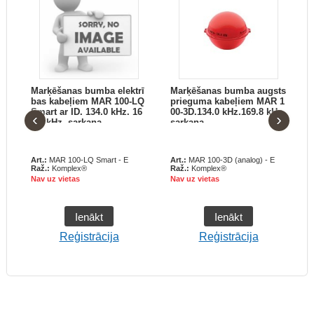
ar
Marķēšanas bumba elektrī
Marķēšanas bumba augsts
kt
bas kabeļiem MAR 100-LQ
prieguma kabeļiem MAR 1
z.
Smart ar ID. 134.0 kHz. 16
00-3D.134.0 kHz.169.8 kHz.
‹
›
9.8 kHz. sarkana
sarkana
 E
Art.:
MAR 100-LQ Smart - E
Art.:
MAR 100-3D (analog) - E
A
Raž.:
Komplex®
Raž.:
Komplex®
R
Nav uz vietas
Nav uz vietas
N
Ienākt
Ienākt
Reģistrācija
Reģistrācija