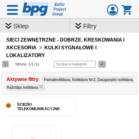
Sklep
Filtry
SIECI ZEWNĘTRZNE - DOBRZE. KRESKOWANIA I
AKCESORIA
>
KULKI SYGNAŁOWE I
LOKALIZATORY
<
Strona: 1/1 (1)
✔
Aktywne filtry
:
Pamatnoliktava, Noliktava Nr.2, Daugavpils noliktava,
Ražotāja noliktava
ŚCIEŻKI
TELEKOMUNIKACYJNE