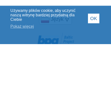
Używamy plików cookie, aby uczynić
naszą witrynę bardziej przydatną dla
OK
Język
🜄
Ciebie
Pokaż więcej
Baltic Project Group SIA
Numer rejestracyjny: 40002078769
Numer podatnika VAT: LV40002078769
Adres prawny: ulica Jelgavas 28, Ryga, LV-1004
Bank: Luminor Bank AS
Kod SWIFT: RIKOLV2X
Konto rozliczeniowe: LV40RIKO0002013201329
Skontaktuj się z nami
+371 29236283