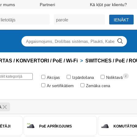
ar mums
Partneri
Kā kļūt par klientu?
IENĀKT
TAS / KONVERTORI / PoE / Wi-Fi
>
SWITCHES / PoE / RO
i
Akcijas
Izpārdošana
Noliktavā
Ar sertifikātiem
Zemāka cena
A
ĒTĀJI
PoE APRĪKOJUMS
KOMUTĀTORI