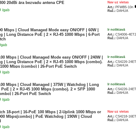
300 20dBi āra bezvadu antena CPE
Nav uz vietas
Art.:
PFWB5-10n
0
/gab
Raž.:
DAHUA
00 Mbps | Cloud Managed Mode easy ON/OFF | 60W |
Ir noliktavā
 | Long Distance PoE | 2 × RJ-45 1000 Mbps | 6-Port
Art.:
CS4006-4ET
Raž.:
DAHUA
tch
/gab
100 Mbps | Cloud Managed Mode easy ON/OFF | 240W |
Ir noliktavā
 | Long Distance PoE | 2 × RJ-45 1000 Mbps (combo).
Art.:
CS4226-24ET
Raž.:
DAHUA
1000 Mbps (combo) | 26-Port PoE Switch
0
/gab
100 Mbps | Cloud Managed | 375W | Watchdog | Long
Ir noliktavā
 PoE | 2 × RJ-45 1000 Mbps (combo). 2 × SFP 1000
Art.:
CS4226-24ET
Raž.:
DAHUA
ombo) | 26-Port PoE Switch
0
/gab
ch 18-port | 16-PoE 100 Mbps | 2-Uplink 1000 Mbps or
Nav uz vietas
000 Mbps(combo) | PoE Watchdog | 190W | Cloud
Art.:
CS4218-16ET
Raž.:
DAHUA
d
0
/gab