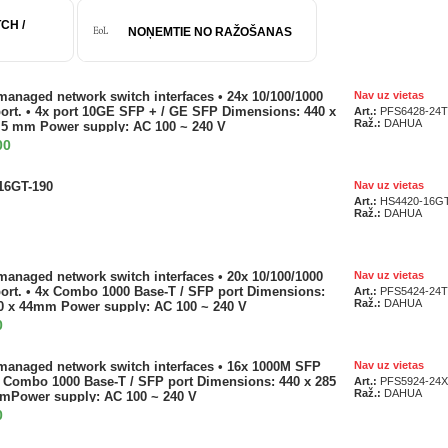
CH /
NOŅEMTIE NO RAŽOŠANAS
managed network switch interfaces • 24x 10/100/1000
Nav uz vietas
ort. • 4x port 10GE SFP + / GE SFP Dimensions: 440 x
Art.:
PFS6428-24T
Raž.:
DAHUA
.5 mm Power supply: AC 100 ~ 240 V
00
16GT-190
Nav uz vietas
Art.:
HS4420-16GT
Raž.:
DAHUA
managed network switch interfaces • 20x 10/100/1000
Nav uz vietas
ort. • 4x Combo 1000 Base-T / SFP port Dimensions:
Art.:
PFS5424-24T
Raž.:
DAHUA
0 x 44mm Power supply: AC 100 ~ 240 V
0
managed network switch interfaces • 16x 1000M SFP
Nav uz vietas
x Combo 1000 Base-T / SFP port Dimensions: 440 x 285
Art.:
PFS5924-24X
Raž.:
DAHUA
mmPower supply: AC 100 ~ 240 V
0