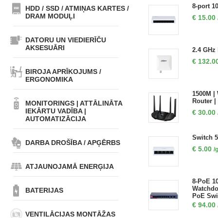
8-port 1
HDD / SSD / ATMIŅAS KARTES /
DRAM MODUĻI
€
15.00
DATORU UN VIEDIERĪČU
AKSESUĀRI
2.4 GHz
€
132.0
BIROJA APRĪKOJUMS /
ERGONOMIKA
1500M | 
Router 
MONITORINGS | ATTĀLINĀTA
IEKĀRTU VADĪBA |
€
30.00
AUTOMATIZĀCIJA
Switch 5
DARBA DROŠĪBA / APĢĒRBS
€
5.00
/
ATJAUNOJAMĀ ENERĢIJA
8-PoE 1
Watchdog
BATERIJAS
PoE Swi
€
94.00
VENTILĀCIJAS MONTĀŽAS