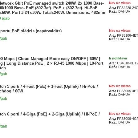
Network Gbit PoE managed switch 240W. 2x 1000 Base-
Nav uz vietas
00/1000 Base- PoE (802.3af). PoE + (802.3at). Hi-PoE
Art.:
PFS4226-24G
Raž.:
DAHUA
 ≤60W. Port 3-24 ≤30W. Total≤240W. Dimensions: 482mm
×44mm Power supply: AC 100 ~ 240V
0
/gab
portu PoE slēdzis (nepārvaldīts)
Nav uz vietas
Art.:
PFS3106-4ET
/gab
Raž.:
DAHUA
00 Mbps | Cloud Managed Mode easy ON/OFF | 60W |
Ir noliktavā
 | Long Distance PoE | 2 × RJ-45 1000 Mbps | 10-Port
Art.:
CS4010-8ET
Raž.:
DAHUA
tch
/gab
ch 5 porti / 4-Fast (PoE) + 1-Fast (Uplink) / Hi-PoE /
Nav uz vietas
chdog / 60W
Art.:
PFS3005-4ET
Raž.:
DAHUA
/gab
ch 6 porti / 4-Giga (PoE) + 2-Giga (Uplink) / Hi-PoE /
Nav uz vietas
Art.:
PFS3006-4GT
Raž.:
DAHUA
/gab