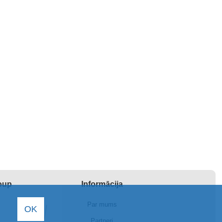
roup
Informācija
Par mums
OK
Partneri