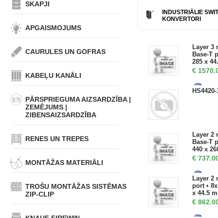
SKAPJI
INDUSTRIĀLIE SWIT
KONVERTORI
APGAISMOJUMS
Layer 3 
CAURULES UN GOFRAS
Base-T p
285 x 44
€
1570.
KABEĻU KANĀLI
HS4420-
PĀRSPRIEGUMA AIZSARDZĪBA |
ZEMĒJUMS |
ZIBENSAIZSARDZĪBA
Layer 2 
RENES UN TREPES
Base-T p
440 x 26
€
737.0
MONTĀŽAS MATERIĀLI
Layer 2 
port • 8
TROŠU MONTĀŽAS SISTĒMAS
x 44.5 
ZIP-CLIP
€
862.0