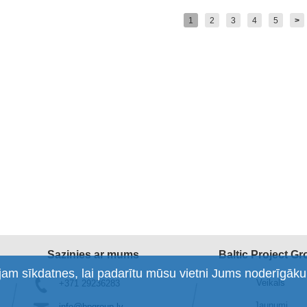
1
2
3
4
5
>
Sazinies ar mums
Baltic Project G
am sīkdatnes, lai padarītu mūsu vietni Jums noderīgāku
Veikals
+371 29236283
Jaunumi
info@bpgroup.lv