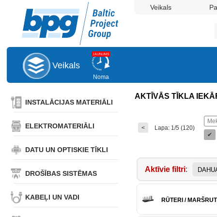
Veikals
P
JAUNUMS
Veikals
Noma
AKTĪVĀS TĪKLA IEKĀR
INSTALĀCIJAS MATERIĀLI
ELEKTROMATERIĀLI
<
Lapa: 1/5 (120)
✔
DATU UN OPTISKIE TĪKLI
Aktīvie filtri
:
DAHU
DROŠĪBAS SISTĒMAS
KABEĻI UN VADI
RŪTERI / MARŠRUT