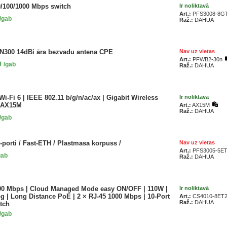
0/100/1000 Mbps switch
Ir noliktavā
Art.:
PFS3008-8GT
/gab
Raž.:
DAHUA
 N300 14dBi āra bezvadu antena CPE
Nav uz vietas
Art.:
PFWB2-30n
0
/gab
Raž.:
DAHUA
Wi-Fi 6 | IEEE 802.11 b/g/n/ac/ax | Gigabit Wireless
Ir noliktavā
| AX15M
Art.:
AX15M
Raž.:
DAHUA
/gab
-porti / Fast-ETH / Plastmasa korpuss /
Nav uz vietas
Art.:
PFS3005-5ET
gab
Raž.:
DAHUA
00 Mbps | Cloud Managed Mode easy ON/OFF | 110W |
Ir noliktavā
 | Long Distance PoE | 2 × RJ-45 1000 Mbps | 10-Port
Art.:
CS4010-8ET2
Raž.:
DAHUA
tch
/gab