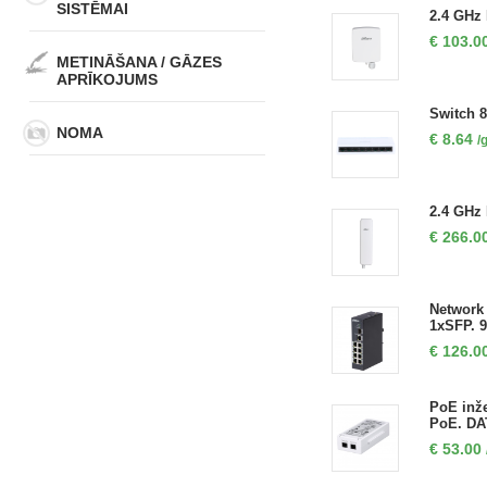
SISTĒMAI
2.4 GHz
€
103.0
METINĀŠANA / GĀZES
APRĪKOJUMS
Switch 8
NOMA
€
8.64
/
2.4 GHz 
€
266.0
Network 
1xSFP. 
€
126.0
PoE inže
PoE. DAT
€
53.00