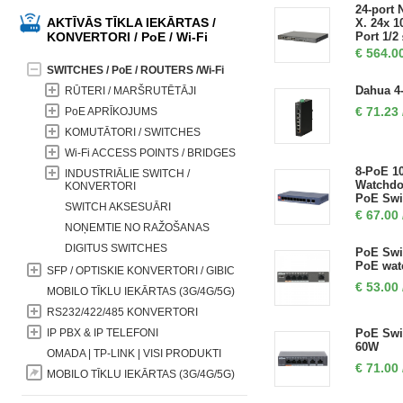
24-port 
AKTĪVĀS TĪKLA IEKĀRTAS /
X. 24x 1
KONVERTORI / PoE / Wi-Fi
Port 1/2
×300mm 
€
564.0
SWITCHES / PoE / ROUTERS /Wi-Fi
Dahua 4-
RŪTERI / MARŠRUTĒTĀJI
€
71.23
PoE APRĪKOJUMS
KOMUTĀTORI / SWITCHES
Wi-Fi ACCESS POINTS / BRIDGES
8-PoE 1
INDUSTRIĀLIE SWITCH /
Watchdog
KONVERTORI
PoE Swi
SWITCH AKSESUĀRI
€
67.00
NOŅEMTIE NO RAŽOŠANAS
DIGITUS SWITCHES
PoE Swit
PoE wat
SFP / OPTISKIE KONVERTORI / GIBIC
€
53.00
MOBILO TĪKLU IEKĀRTAS (3G/4G/5G)
RS232/422/485 KONVERTORI
IP PBX & IP TELEFONI
PoE Swit
60W
OMADA | TP-LINK | VISI PRODUKTI
€
71.00
MOBILO TĪKLU IEKĀRTAS (3G/4G/5G)