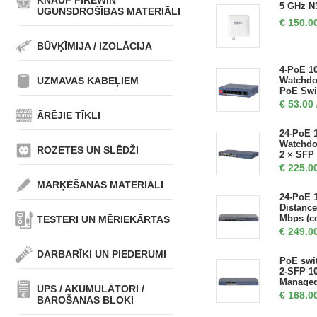
KNAUF FIREWIN
5 GHz N
UGUNSDROŠĪBAS MATERIĀLI
€
150.0
BŪVĶĪMIJA / IZOLĀCIJA
4-PoE 1
UZMAVAS KABEĻIEM
Watchdog
PoE Swi
€
53.00
ĀRĒJIE TĪKLI
24-PoE 
Watchdog
ROZETES UN SLĒDŽI
2 × SFP 
€
225.0
MARĶĒŠANAS MATERIĀLI
24-PoE 
Distance
Mbps (c
TESTERI UN MĒRIEKĀRTAS
€
249.0
DARBARĪKI UN PIEDERUMI
PoE swit
2-SFP 1
Manage
UPS / AKUMULĀTORI /
€
168.0
BAROŠANAS BLOKI