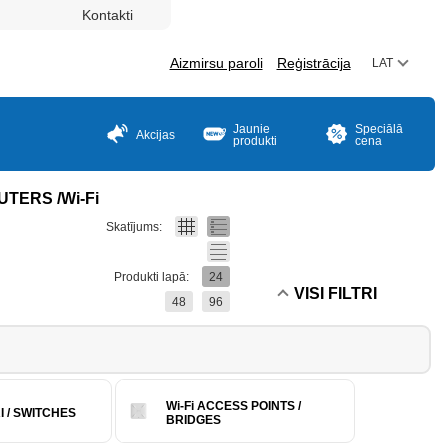
Kontakti
Aizmirsu paroli
Reģistrācija
LAT
Jaunie
Speciālā
Akcijas
produkti
cena
UTERS /Wi-Fi
Skatījums:
Produkti lapā:
24
VISI FILTRI
48
96
Wi-Fi ACCESS POINTS /
 / SWITCHES
BRIDGES