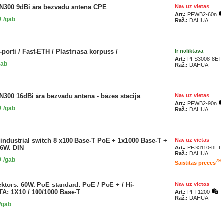
 N300 9dBi āra bezvadu antena CPE
Nav uz vietas
Art.:
PFWB2-60n
0
/gab
Raž.:
DAHUA
-porti / Fast-ETH / Plastmasa korpuss /
Ir noliktavā
Art.:
PFS3008-8ET
gab
Raž.:
DAHUA
N300 16dBi āra bezvadu antena - bāzes stacija
Nav uz vietas
Art.:
PFWB2-90n
0
/gab
Raž.:
DAHUA
industrial switch 8 x100 Base-T PoE + 1x1000 Base-T +
Nav uz vietas
96W. DIN
Art.:
PFS3110-8ET
Raž.:
DAHUA
0
/gab
79
Saistītas preces
ktors. 60W. PoE standard: PoE / PoE + / Hi-
Nav uz vietas
A: 1X10 / 100/1000 Base-T
Art.:
PFT1200
Raž.:
DAHUA
/gab