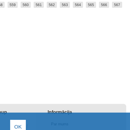
58
559
560
561
562
563
564
565
566
567
roup
Informācija
Par mums
OK