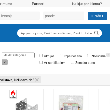
ar mums
Partneri
Kā kļūt par klientu?
IENĀKT
i
Akcijas
Izpārdošana
Noliktavā
✔
Ar sertifikātiem
Zemāka cena
oliktava, Noliktava Nr.2