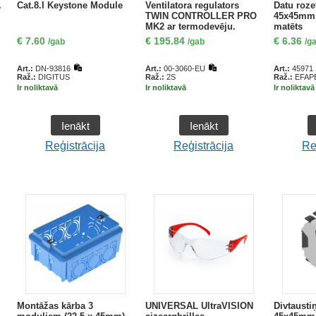
.
Cat.8.I Keystone Module
Ventilatora regulators
Datu roze
TWIN CONTROLLER PRO
45x45mm.
MK2 ar termodevēju.
matēts
7A/220VAC
€
7.60
€
195.84
€
6.36
/gab
/gab
/g
Art.:
DN-93816
Art.:
00-3060-EU
Art.:
45971
Raž.:
DIGITUS
Raž.:
2S
Raž.:
EFAP
Ir noliktavā
Ir noliktavā
Ir noliktavā
Ienākt
Ienākt
Reģistrācija
Reģistrācija
Re
Montāžas kārba 3
UNIVERSAL UltraVISION
Divtausti