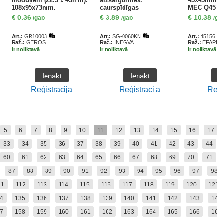
moduļiem (22.5 x 45mm).
aizsargbrilles.
45x45mm.
108x95x73mm.
caurspīdīgas
MEC Q45 s
halogēnbrīva. zila
matēts
€
0.36
€
3.89
€
10.38
/gab
/gab
/
Art.:
GR10003
Art.:
SG-0060KN
Art.:
45156
Raž.:
GEROS
Raž.:
INEGVA
Raž.:
EFAP
Ir noliktavā
Ir noliktavā
Ir noliktavā
Ienākt
Ienākt
Reģistrācija
Reģistrācija
Re
5
6
7
8
9
10
11
12
13
14
15
16
17
33
34
35
36
37
38
39
40
41
42
43
44
60
61
62
63
64
65
66
67
68
69
70
71
87
88
89
90
91
92
93
94
95
96
97
9
11
112
113
114
115
116
117
118
119
120
12
4
135
136
137
138
139
140
141
142
143
1
7
158
159
160
161
162
163
164
165
166
1