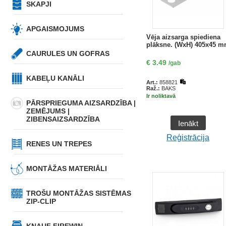
SKAPJI
APGAISMOJUMS
Vēja aizsarga spiediena
plāksne. (WxH) 405x45 
CAURULES UN GOFRAS
€
3.49
/gab
KABEĻU KANĀLI
Art.:
858821
Raž.:
BAKS
Ir noliktavā
PĀRSPRIEGUMA AIZSARDZĪBA |
ZEMĒJUMS |
ZIBENSAIZSARDZĪBA
Ienākt
Reģistrācija
RENES UN TREPES
MONTĀŽAS MATERIĀLI
TROŠU MONTĀŽAS SISTĒMAS
ZIP-CLIP