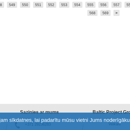
8
549
550
551
552
553
554
555
556
557
5
568
569
>
Sazinies ar mums
Baltic Project G
am sīkdatnes, lai padarītu mūsu vietni Jums noderīgāku
Veikals
+371 29236283