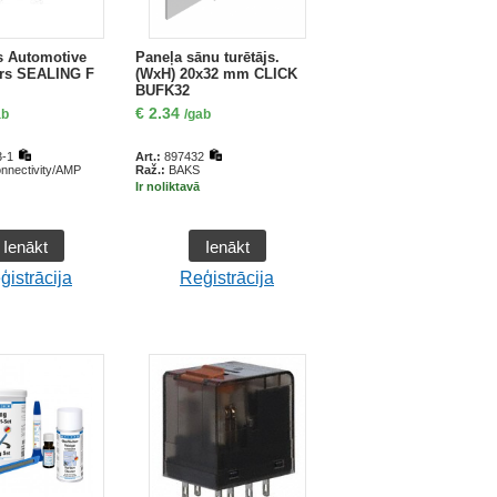
s Automotive
Paneļa sānu turētājs.
rs SEALING F
(WxH) 20x32 mm CLICK
BUFK32
€
2.34
ab
/gab
-1
Art.:
897432
nectivity/AMP
Raž.:
BAKS
Ir noliktavā
Ienākt
Ienākt
ģistrācija
Reģistrācija