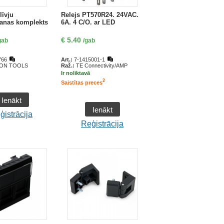
īvju
Relejs PT570R24. 24VAC.
šanas komplekts
6A. 4 C/O. ar LED
€
5.40
gab
/gab
766
Art.:
7-1415001-1
ON TOOLS
Raž.:
TE Connectivity/AMP
Ir noliktavā
2
Saistītas preces
Ienākt
Ienākt
ģistrācija
Reģistrācija