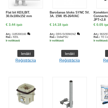
Flat bit KEILBIT.
Barošanas bloks SYNC 5V.
Konektor
30.0x100x152 mm
3A. 15W. 85-264VAC
Connecto
JPT+2.8
€
3.44
€
14.18
€
0.05
/gab
/gab
/g
Art.:
1185300160
Art.:
DRS-5V30W1NZ
Art.:
963293
Raž.:
KEIL
Raž.:
DeltaPSU
Raž.:
TE Con
Ir noliktavā
Ir noliktavā
Ir noliktavā
Ienākt
Ienākt
Reģistrācija
Reģistrācija
Re