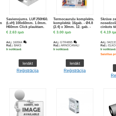
Savienojums. LUFJ50H60.
Termocauruļu komplekts.
Skrūve ze
mm
(LxH) 100x60mm. 1.0mm.
komplektā: 16gab. - Ø4.8
nosedzoš
H60mm Click plauktam.
(2.4) x 30mm. 12. gab. -
cinkots t
E90
Ø6.4 (3.2) x 30mm. 4. gab -
20mm
€
2.63
€
3.00
€
4.19
/gab
/gab
/g
Ø9.5 (4.8) x 30mm. krāsas:
melna. zila. sarkana.
dzeltena
Art.:
160564
Art.:
GTR4895
Art.:
94213
Raž.:
BAKS
Raž.:
ARNOCANALI
Raž.:
ELKO-
Ir noliktavā
Ir noliktavā
Ir noliktavā
Saistītas p
Ienākt
Ienākt
Reģistrācija
Reģistrācija
Re