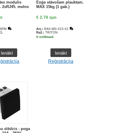
tes modulis
Eņģe stāvošam plauktam.
 2xRJ45. melns
MAX 15kg (1 gab.)
€
2.78
ab
/gab
 SPM
Art.:
RAX-MS-X13-X1
EL
Raž.:
TRITON
Ir noliktavā
Ienākt
Ienākt
ģistrācija
Reģistrācija
ņu slēdzis - poga