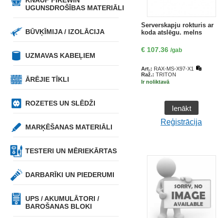
KNAUF FIREWIN
UGUNSDROŠĪBAS MATERIĀLI
Serverskapju rokturis ar
BŪVĶĪMIJA / IZOLĀCIJA
koda atslēgu. melns
€
107.36
/gab
UZMAVAS KABEĻIEM
Art.:
RAX-MS-X97-X1
Raž.:
TRITON
ĀRĒJIE TĪKLI
Ir noliktavā
ROZETES UN SLĒDŽI
Ienākt
Reģistrācija
MARĶĒŠANAS MATERIĀLI
TESTERI UN MĒRIEKĀRTAS
DARBARĪKI UN PIEDERUMI
UPS / AKUMULĀTORI /
BAROŠANAS BLOKI