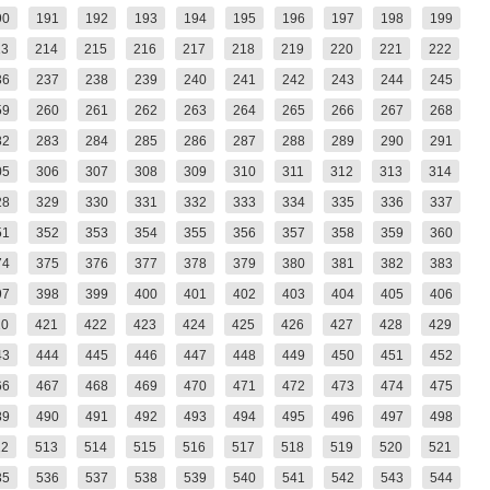
90
191
192
193
194
195
196
197
198
199
13
214
215
216
217
218
219
220
221
222
36
237
238
239
240
241
242
243
244
245
59
260
261
262
263
264
265
266
267
268
82
283
284
285
286
287
288
289
290
291
05
306
307
308
309
310
311
312
313
314
28
329
330
331
332
333
334
335
336
337
51
352
353
354
355
356
357
358
359
360
74
375
376
377
378
379
380
381
382
383
97
398
399
400
401
402
403
404
405
406
20
421
422
423
424
425
426
427
428
429
43
444
445
446
447
448
449
450
451
452
66
467
468
469
470
471
472
473
474
475
89
490
491
492
493
494
495
496
497
498
12
513
514
515
516
517
518
519
520
521
35
536
537
538
539
540
541
542
543
544