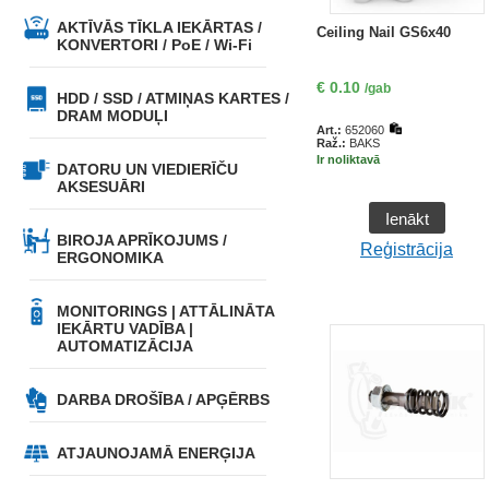
AKTĪVĀS TĪKLA IEKĀRTAS /
Ceiling Nail GS6x40
KONVERTORI / PoE / Wi-Fi
€
0.10
/gab
HDD / SSD / ATMIŅAS KARTES /
DRAM MODUĻI
Art.:
652060
Raž.:
BAKS
Ir noliktavā
DATORU UN VIEDIERĪČU
AKSESUĀRI
Ienākt
BIROJA APRĪKOJUMS /
Reģistrācija
ERGONOMIKA
MONITORINGS | ATTĀLINĀTA
IEKĀRTU VADĪBA |
AUTOMATIZĀCIJA
DARBA DROŠĪBA / APĢĒRBS
ATJAUNOJAMĀ ENERĢIJA