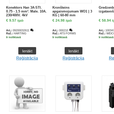
Konektors Han 3A-STI.
Kronšteins
Gredzenbl
0.75 - 1.5 mm². Male. 10A.
apgaismojumam WO1 | 3
izgatavo
230/400V. 4kV
KG | 60-80 mm
šķērsgriezuma stabiem |
€
9.57
€
24.98
€
58.94
/gab
/gab
/
Art.:
09200032611
Art.:
000210
Art.:
10034
Raž.:
HARTING
Raž.:
ATS FORMS
Raž.:
WEIC
Ir noliktavā
Ir noliktavā
Ir noliktavā
Ienākt
Ienākt
Reģistrācija
Reģistrācija
Re