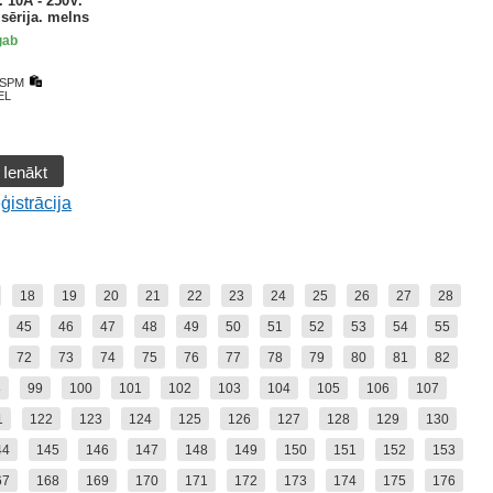
 10A - 250V.
ērija. melns
gab
 SPM
EL
Ienākt
ģistrācija
18
19
20
21
22
23
24
25
26
27
28
45
46
47
48
49
50
51
52
53
54
55
72
73
74
75
76
77
78
79
80
81
82
8
99
100
101
102
103
104
105
106
107
1
122
123
124
125
126
127
128
129
130
44
145
146
147
148
149
150
151
152
153
67
168
169
170
171
172
173
174
175
176