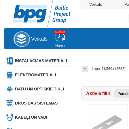
Veikals
P
JAUNUMS
Veikals
Noma
INSTALĀCIJAS MATERIĀLI
<
Lapa: 11/569 (13653)
ELEKTROMATERIĀLI
DATU UN OPTISKIE TĪKLI
Aktīvie filtri
:
Pamatn
DROŠĪBAS SISTĒMAS
KABEĻI UN VADI