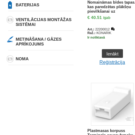
Nomaināmas bīdes tapas
BATERIJAS
kas paredzētas plākšņu
pievilkšanai uz
trapecveida loksnēm
€
40.51
/gab
VENTILĀCIJAS MONTĀŽAS
SISTĒMAI
Art.:
22200012
Raž.:
KONARIK
Ir noliktavā
METINĀŠANA / GĀZES
APRĪKOJUMS
Ienākt
NOMA
Reģistrācija
Plastmasas korpuss