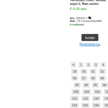
Terminals cover; female;
ways:1; Man.series:
FASTIN-FASTON
€
0.10
/gab
Art.:
925324-2
Raž.:
TE Connectivity/AMP
Ir noliktavā
Ienākt
Reģistrācija
<
1
2
3
4
29
30
31
32
56
57
58
59
83
84
85
86
108
109
110
1
131
132
133
13
154
155
156
15