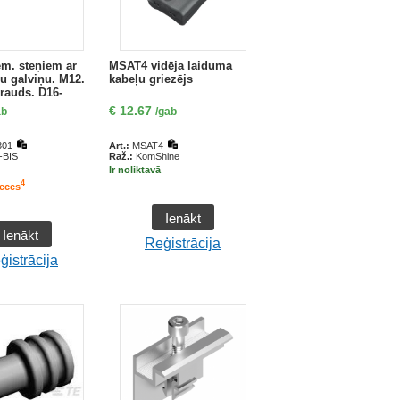
m. steņiem ar
MSAT4 vidēja laiduma
u galviņu. M12.
kabeļu griezējs
ērauds. D16-
€
12.67
ab
/gab
301
Art.:
MSAT4
BIS
Raž.:
KomShine
Ir noliktavā
4
reces
Ienākt
Ienākt
Reģistrācija
ģistrācija