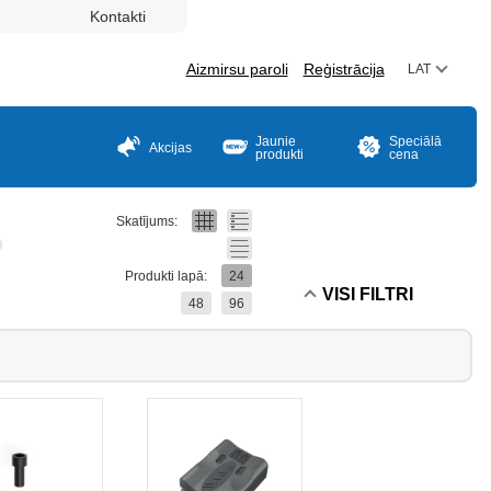
Kontakti
Aizmirsu paroli
Reģistrācija
LAT
Jaunie
Speciālā
Akcijas
produkti
cena
Skatījums:
Produkti lapā:
24
VISI FILTRI
48
96