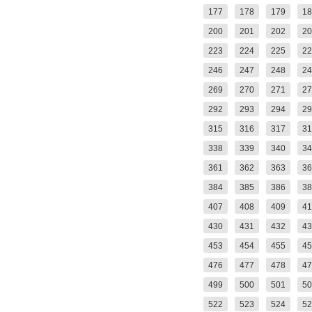
177
178
179
18
200
201
202
20
223
224
225
22
246
247
248
24
269
270
271
27
292
293
294
29
315
316
317
31
338
339
340
34
361
362
363
36
384
385
386
38
407
408
409
41
430
431
432
43
453
454
455
45
476
477
478
47
499
500
501
50
522
523
524
52