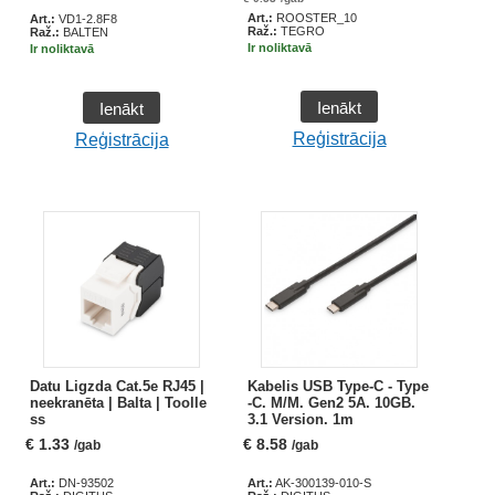
Art.:
ROOSTER_10
Art.:
VD1-2.8F8
Raž.:
TEGRO
Raž.:
BALTEN
Ir noliktavā
Ir noliktavā
Ienākt
Ienākt
Reģistrācija
Reģistrācija
Datu Ligzda Cat.5e RJ45 |
Kabelis USB Type-C - Type
neekranēta | Balta | Toolle
-C. M/M. Gen2 5A. 10GB.
ss
3.1 Version. 1m
€
1.33
€
8.58
/gab
/gab
Art.:
DN-93502
Art.:
AK-300139-010-S