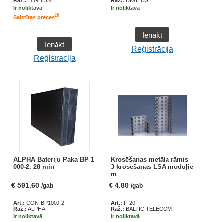
Raž.:
DIGITUS
Raž.:
DIGITUS
Ir noliktavā
Ir noliktavā
20
Saistītas preces
Ienākt
Ienākt
Reģistrācija
Reģistrācija
ALPHA Bateriju Paka BP 1
Krosēšanas metāla rāmis
000-2. 28 min
3 krosēšanas LSA moduļie
m
€
591.60
€
4.80
/gab
/gab
Art.:
CON-BP1000-2
Art.:
F-20
Raž.:
ALPHA
Raž.:
BALTIC TELECOM
Ir noliktavā
Ir noliktavā