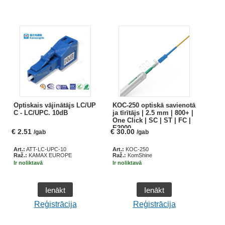
Optiskais vājinātājs LC/UP
KOC-250 optiskā savienotā
C - LC/UPC. 10dB
ja tīrītājs | 2.5 mm | 800+ |
One Click | SC | ST | FC |
E2000
€
2.51
€
30.00
/gab
/gab
Art.:
ATT-LC-UPC-10
Art.:
KOC-250
Raž.:
KAMAX EUROPE
Raž.:
KomShine
Ir noliktavā
Ir noliktavā
Ienākt
Ienākt
Reģistrācija
Reģistrācija