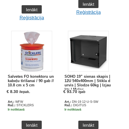
Ienākt
Ienākt
Reģistrācija
Reģistrācija
Salvetes FO konektoru un
SOHO 19” sienas skapis |
kabeļu tīrīšanai / 90 gab //
12U 540x400mm | Stikla d
10.8 cm x 5 cm
urvis | Slodze 60kg | Izjau
kts | Melns
€
8.30
€
93.70
/iepak.
/gab
Art.:
WFW
Art.:
DN-19 12-U-S-SW
Raž.:
STICKLERS
Raž.:
DIGITUS
Ir noliktavā
Ir noliktavā
Ienākt
Ienākt