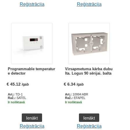
Reģistrācija
Reģistrācija
Programmable temperatur
Virsapmetuma kārba dubu
e detector
lta. Logus 90 sērijai. balta
€
45.12
€
6.34
/gab
/gab
Art.:
TD-1
Art.:
10994 ABR
Raž.:
SATEL
Raž.:
EFAPEL
Ir noliktavā
Ir noliktavā
Ienākt
Ienākt
Reģistrācija
Reģistrācija