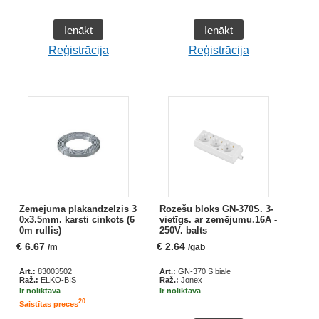
Ienākt
Ienākt
Reģistrācija
Reģistrācija
Zemējuma plakandzelzis 3
Rozešu bloks GN-370S. 3-
0x3.5mm. karsti cinkots (6
vietīgs. ar zemējumu.16A -
0m rullis)
250V. balts
€
6.67
€
2.64
/m
/gab
Art.:
83003502
Art.:
GN-370 S biale
Raž.:
ELKO-BIS
Raž.:
Jonex
Ir noliktavā
Ir noliktavā
20
Saistītas preces