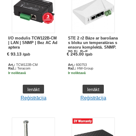
I/O modulis TCW122B-CM
STE 2 r2 Bāze ar barošana
| LAN | SNMP | Bez AC Ad
s bloku un temperatūras s
aptera
ensoru komplektā. SNMP.
Wi-Fi. PoE
€
93.13
€
245.00
/gab
/gab
Art.:
TCW122B-CM
Art.:
600753
Raž.:
Teracom
Raž.:
HW-Group
Ir noliktavā
Ir noliktavā
Ienākt
Ienākt
Reģistrācija
Reģistrācija