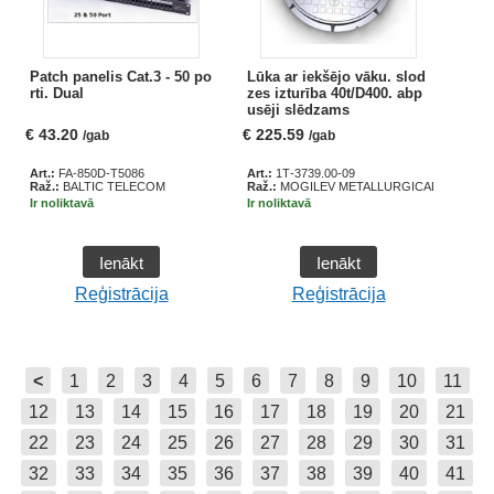
Patch panelis Cat.3 - 50 po
Lūka ar iekšējo vāku. slod
rti. Dual
zes izturība 40t/D400. abp
usēji slēdzams
€
43.20
€
225.59
/gab
/gab
Art.:
FA-850D-T5086
Art.:
1Т-3739.00-09
Raž.:
BALTIC TELECOM
Raž.:
MOGILEV METALLURGICAL
Ir noliktavā
Ir noliktavā
Ienākt
Ienākt
Reģistrācija
Reģistrācija
<
1
2
3
4
5
6
7
8
9
10
11
12
13
14
15
16
17
18
19
20
21
22
23
24
25
26
27
28
29
30
31
32
33
34
35
36
37
38
39
40
41