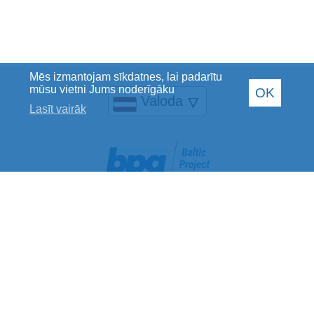
Mēs izmantojam sīkdatnes, lai padarītu
mūsu vietni Jums noderīgāku
OK
Valoda
🜄
Lasīt vairāk
Baltic Project Group SIA
Reģistrācijas Nr.: 40002078769
PVN maksātāja Nr.: LV40002078769
Juridiskā adrese: Jelgavas iela 28, Rīga, LV-1004
Banka: Luminor Bank AS
SWIFT kods: RIKOLV2X
Norēķinu konts: LV40RIKO0002013201329