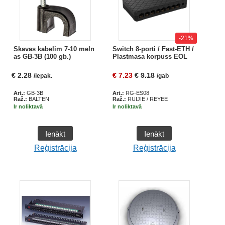
-21%
Skavas kabelim 7-10 meln
Switch 8-porti / Fast-ETH /
as GB-3B (100 gb.)
Plastmasa korpuss EOL
€
2.28
€
7.23
€
9.18
/iepak.
/gab
Art.:
GB-3B
Art.:
RG-ES08
Raž.:
BALTEN
Raž.:
RUIJIE / REYEE
Ir noliktavā
Ir noliktavā
Ienākt
Ienākt
Reģistrācija
Reģistrācija