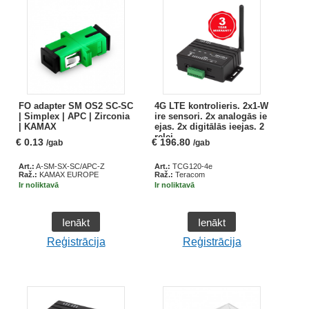
FO adapter SM OS2 SC-SC
4G LTE kontrolieris. 2x1-W
| Simplex | APC | Zirconia
ire sensori. 2x analogās ie
| KAMAX
ejas. 2x digitālās ieejas. 2
relej
€
0.13
€
196.80
/gab
/gab
Art.:
A-SM-SX-SC/APC-Z
Art.:
TCG120-4e
Raž.:
KAMAX EUROPE
Raž.:
Teracom
Ir noliktavā
Ir noliktavā
Ienākt
Ienākt
Reģistrācija
Reģistrācija