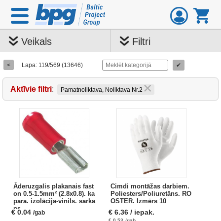
Veikals
Filtri
<
Lapa: 119/569 (13646)
✔
Aktīvie filtri
:
Pamatnoliktava, Noliktava Nr.2
Āderuzgalis plakanais fast
Cimdi montāžas darbiem.
on 0.5-1.5mm² (2.8x0.8). ka
Poliesters/Poliuretāns. RO
para. izolācija-vinils. sarka
OSTER. Izmērs 10
ns
€
0.04
€
6.36
/ iepak.
/gab
€
0.53
/gab