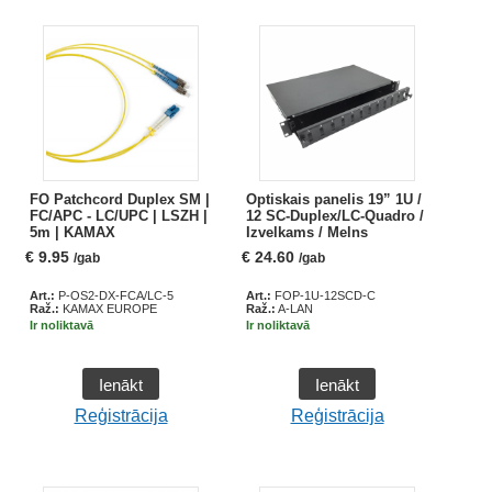
FO Patchcord Duplex SM |
Optiskais panelis 19” 1U /
FC/APC - LC/UPC | LSZH |
12 SC-Duplex/LC-Quadro /
5m | KAMAX
Izvelkams / Melns
€
9.95
€
24.60
/gab
/gab
Art.:
P-OS2-DX-FCA/LC-5
Art.:
FOP-1U-12SCD-C
Raž.:
KAMAX EUROPE
Raž.:
A-LAN
Ir noliktavā
Ir noliktavā
Ienākt
Ienākt
Reģistrācija
Reģistrācija