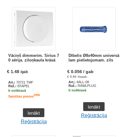
Vāciņš dimmerim. Sirius 7
Dībelis Ø8x40mm universā
0 sērija. ziloņkaula krāsā
lam pielietojumam. zils
€
1.48
€
0.056
/ gab
/gab
€
5.60
/iepak.
Art.:
4ALL-08
Art.:
70721 TMF
Raž.:
RAWLPLUG
Raž.:
EFAPEL
Ir noliktavā
Ir noliktavā
2958
Saistītas preces
Ienākt
Ienākt
Reģistrācija
Reģistrācija