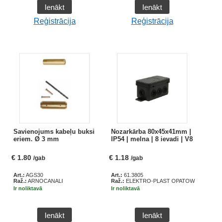
Ienākt
Ienākt
Reģistrācija
Reģistrācija
Savienojums kabeļu buksi
Nozarkārba 80x45x41mm |
eriem. Ø 3 mm
IP54 | melna | 8 ievadi | V8
€
1.80
€
1.18
/gab
/gab
Art.:
AGS30
Art.:
61.3805
Raž.:
ARNOCANALI
Raž.:
ELEKTRO-PLAST OPATOWEK
Ir noliktavā
Ir noliktavā
Ienākt
Ienākt