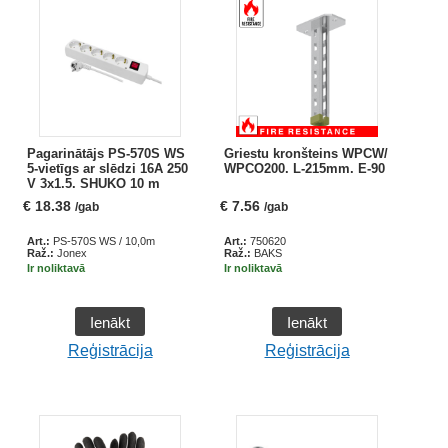
Pagarinātājs PS-570S WS
Griestu kronšteins WPCW/
5-vietīgs ar slēdzi 16A 250
WPCO200. L-215mm. E-90
V 3x1.5. SHUKO 10 m
€
18.38
€
7.56
/gab
/gab
Art.:
PS-570S WS / 10,0m
Art.:
750620
Raž.:
Jonex
Raž.:
BAKS
Ir noliktavā
Ir noliktavā
Ienākt
Ienākt
Reģistrācija
Reģistrācija