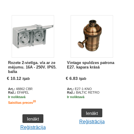
Rozete 2-vietīga. v/a ar ze
Vintage spuldzes patrona
mējumu. 16A - 250V. IP65.
E27. kapara krāsā
balta
€
10.12
€
6.83
/gab
/gab
Art.:
48862 CBR
Art.:
E27-1-KNO
Raž.:
EFAPEL
Raž.:
BALTIC RETRO
Ir noliktavā
Ir noliktavā
20
Saistītas preces
Ienākt
Ienākt
Reģistrācija
Reģistrācija