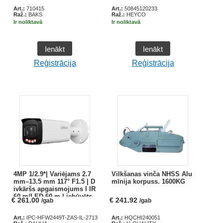
Art.:
710415
Art.:
50845120233
Raž.:
BAKS
Raž.:
HEYCO
Ir noliktavā
Ir noliktavā
Ienākt
Ienākt
Reģistrācija
Reģistrācija
4MP 1/2.9*| Variējams 2.7
Vilkšanas vinča NHSS Alu
mm–13.5 mm 117° F1.5 | D
mīnija korpuss. 1600KG
ivkāršs apgaismojums I IR
60 m/LED 60 m | iebūvēts
€
261.00
€
241.92
/gab
/gab
mikrofons | H.264+/H.265+
| IP67 | MicroSD | IP video
Art.:
IPC-HFW2449T-ZAS-IL-27135
Art.:
HQCHI240051
kamera