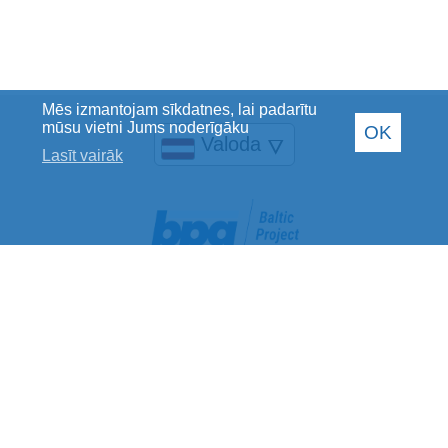
Mēs izmantojam sīkdatnes, lai padarītu
mūsu vietni Jums noderīgāku
OK
Valoda
🜄
Lasīt vairāk
Baltic Project Group SIA
Reģistrācijas Nr.: 40002078769
PVN maksātāja Nr.: LV40002078769
Juridiskā adrese: Jelgavas iela 28, Rīga, LV-1004
Banka: Luminor Bank AS
SWIFT kods: RIKOLV2X
Norēķinu konts: LV40RIKO0002013201329