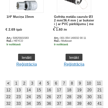
1/4* Muciņa 15mm
Gofrēta metāla caurule Ø3
2 mm/36.4 mm | ar buksier
i | ar PVC pārklājumu | me
lna
€
2.69
€
1.60
/gab
/m
Art.:
50825601583
Art.:
001 054 140032 00 11
Raž.:
HEYCO
Raž.:
Mutlusan
Ir noliktavā
Ir noliktavā
Ienākt
Ienākt
Reģistrācija
Reģistrācija
<
1
2
3
4
5
6
7
8
9
10
11
12
13
14
15
16
17
18
19
20
21
22
23
24
25
26
27
28
29
30
31
32
33
34
35
36
37
38
39
40
41