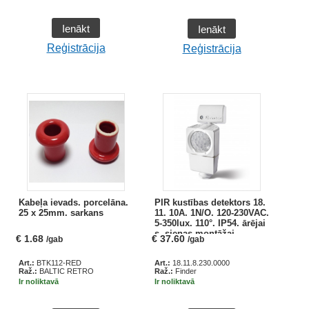
Ienākt
Ienākt
Reģistrācija
Reģistrācija
Kabeļa ievads. porcelāna.
PIR kustības detektors 18.
25 x 25mm. sarkans
11. 10A. 1N/O. 120-230VAC.
5-350lux. 110°. IP54. ārējai
s. sienas montāžai
€
1.68
€
37.60
/gab
/gab
Art.:
BTK112-RED
Art.:
18.11.8.230.0000
Raž.:
BALTIC RETRO
Raž.:
Finder
Ir noliktavā
Ir noliktavā