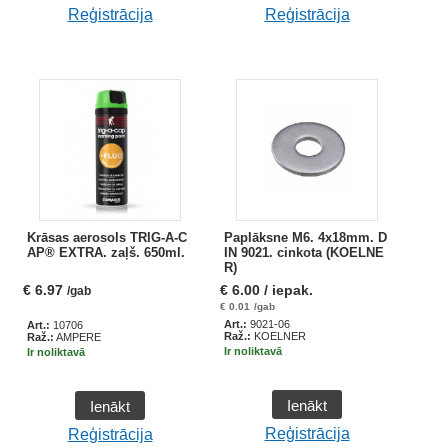
Reģistrācija
Reģistrācija
Krāsas aerosols TRIG-A-C
Paplāksne M6. 4x18mm. D
AP® EXTRA. zaļš. 650ml.
IN 9021. cinkota (KOELNE
R)
€
6.97
€
6.00
/ iepak.
/gab
€
0.01
/gab
Art.:
9021-06
Art.:
10706
Raž.:
KOELNER
Raž.:
AMPERE
Ir noliktavā
Ir noliktavā
Ienākt
Ienākt
Reģistrācija
Reģistrācija