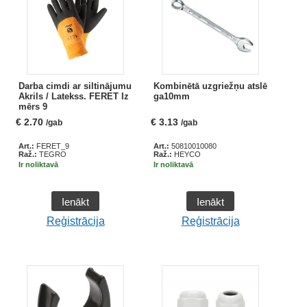
Darba cimdi ar siltinājumu
Kombinētā uzgriežņu atslē
Akrils / Latekss. FERET Iz
ga10mm
mērs 9
€
2.70
€
3.13
/gab
/gab
Art.:
FERET_9
Art.:
50810010080
Raž.:
TEGRO
Raž.:
HEYCO
Ir noliktavā
Ir noliktavā
Ienākt
Ienākt
Reģistrācija
Reģistrācija