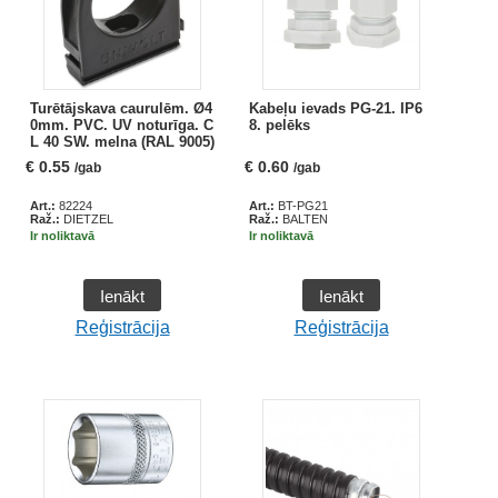
Turētājskava caurulēm. Ø4
Kabeļu ievads PG-21. IP6
0mm. PVC. UV noturīga. C
8. pelēks
L 40 SW. melna (RAL 9005)
€
0.55
€
0.60
/gab
/gab
Art.:
82224
Art.:
BT-PG21
Raž.:
DIETZEL
Raž.:
BALTEN
Ir noliktavā
Ir noliktavā
Ienākt
Ienākt
Reģistrācija
Reģistrācija