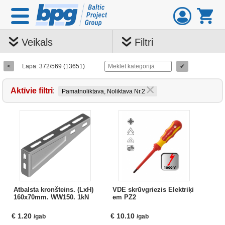
Veikals
Filtri
<
Lapa: 372/569 (13651)
✔
Aktīvie filtri
:
Pamatnoliktava, Noliktava Nr.2
Atbalsta kronšteins. (LxH)
VDE skrūvgriezis Elektriķi
160x70mm. WW150. 1kN
em PZ2
€
1.20
€
10.10
/gab
/gab