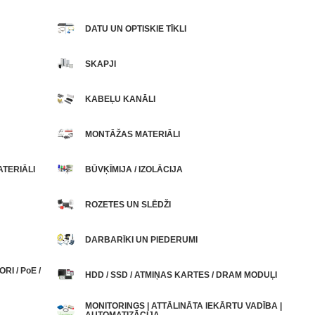
DATU UN OPTISKIE TĪKLI
SKAPJI
KABEĻU KANĀLI
MONTĀŽAS MATERIĀLI
TERIĀLI
BŪVĶĪMIJA / IZOLĀCIJA
ROZETES UN SLĒDŽI
DARBARĪKI UN PIEDERUMI
I / PoE /
HDD / SSD / ATMIŅAS KARTES / DRAM MODUĻI
MONITORINGS | ATTĀLINĀTA IEKĀRTU VADĪBA |