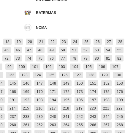
AUTOMATIZĀCIJA
BATERIJAS
NOMA
18
19
20
21
22
23
24
25
26
27
28
45
46
47
48
49
50
51
52
53
54
55
72
73
74
75
76
77
78
79
80
81
82
8
99
100
101
102
103
104
105
106
107
1
122
123
124
125
126
127
128
129
130
44
145
146
147
148
149
150
151
152
153
67
168
169
170
171
172
173
174
175
176
90
191
192
193
194
195
196
197
198
199
13
214
215
216
217
218
219
220
221
222
36
237
238
239
240
241
242
243
244
245
59
260
261
262
263
264
265
266
267
268