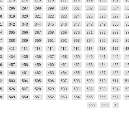
2
273
274
275
276
277
278
279
280
281
2
5
296
297
298
299
300
301
302
303
304
3
8
319
320
321
322
323
324
325
326
327
3
1
342
343
344
345
346
347
348
349
350
3
4
365
366
367
368
369
370
371
372
373
3
7
388
389
390
391
392
393
394
395
396
3
0
411
412
413
414
415
416
417
418
419
4
3
434
435
436
437
438
439
440
441
442
4
6
457
458
459
460
461
462
463
464
465
4
9
480
481
482
483
484
485
486
487
488
4
2
503
504
505
506
507
508
509
510
511
5
5
526
527
528
529
530
531
532
533
534
5
8
549
550
551
552
553
554
555
556
557
5
568
569
>