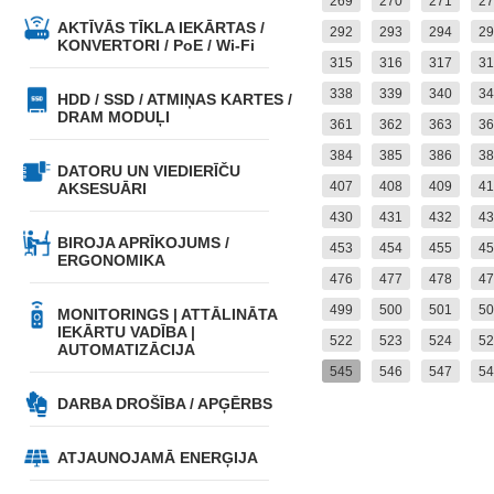
269
270
271
27
AKTĪVĀS TĪKLA IEKĀRTAS /
292
293
294
29
KONVERTORI / PoE / Wi-Fi
315
316
317
31
338
339
340
34
HDD / SSD / ATMIŅAS KARTES /
DRAM MODUĻI
361
362
363
36
384
385
386
38
DATORU UN VIEDIERĪČU
407
408
409
41
AKSESUĀRI
430
431
432
43
BIROJA APRĪKOJUMS /
453
454
455
45
ERGONOMIKA
476
477
478
47
499
500
501
50
MONITORINGS | ATTĀLINĀTA
IEKĀRTU VADĪBA |
522
523
524
52
AUTOMATIZĀCIJA
545
546
547
54
DARBA DROŠĪBA / APĢĒRBS
ATJAUNOJAMĀ ENERĢIJA