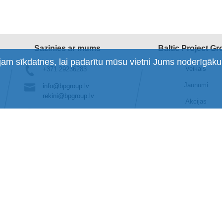
Sazinies ar mums
Baltic Project G
am sīkdatnes, lai padarītu mūsu vietni Jums noderīgāku
Veikals
+371 29236283
Jaunumi
info@bpgroup.lv
rekini@bpgroup.lv
Akcijas
Birojs
Noma
Pr.-Pk.: 9:00 - 18:00
Se.-Sv.: Brīvs
Noliktava
Pr.-Pk.: 9:00 - 17:30
Se.-Sv.: Brīvs