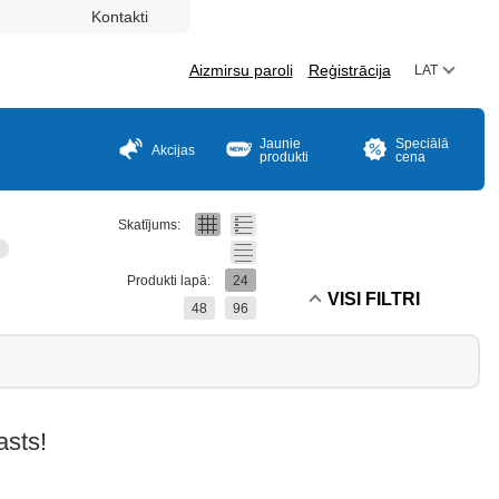
Kontakti
Aizmirsu paroli
Reģistrācija
LAT
Jaunie
Speciālā
Akcijas
produkti
cena
Skatījums:
i
Produkti lapā:
24
VISI FILTRI
48
96
asts!