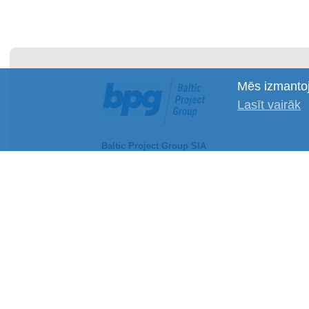
Mēs izmantoj
Lasīt vairāk
Baltic Project Group SIA
Reģistrācijas Nr.: 40002078769
PVN maksātāja Nr.: LV40002078769
Juridiskā adrese: Jelgavas iela 28, Rīga, LV-
1004
Banka: Luminor Bank AS
SWIFT kods: RIKOLV2X
Norēķinu konts: LV40RIKO0002013201329
© 2026 Baltic Project Group SIA
Privātuma politika