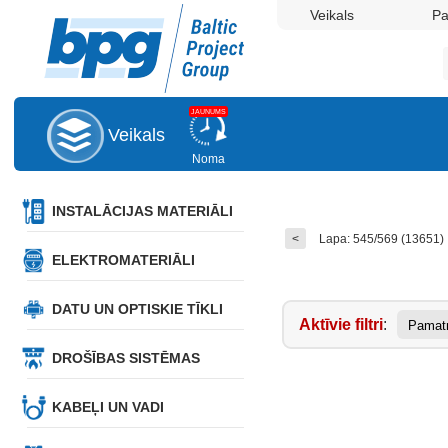
Veikals
P
JAUNUMS
Veikals
Noma
INSTALĀCIJAS MATERIĀLI
<
Lapa: 545/569 (13651)
ELEKTROMATERIĀLI
DATU UN OPTISKIE TĪKLI
Aktīvie filtri
:
Pamatn
DROŠĪBAS SISTĒMAS
KABEĻI UN VADI