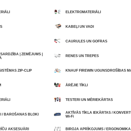
RIĀLI
ELEKTROMATERIĀLI
S
KABEĻI UN VADI
CAURULES UN GOFRAS
SARDZĪBA | ZEMĒJUMS |
RENES UN TREPES
A
ISTĒMAS ZIP-CLIP
KNAUF FIREWIN UGUNSDROŠĪBAS MA
M
ĀRĒJIE TĪKLI
RIĀLI
TESTERI UN MĒRIEKĀRTAS
AKTĪVĀS TĪKLA IEKĀRTAS / KONVERTOR
I / BAROŠANAS BLOKI
Wi-Fi
RĪČU AKSESUĀRI
BIROJA APRĪKOJUMS / ERGONOMIKA