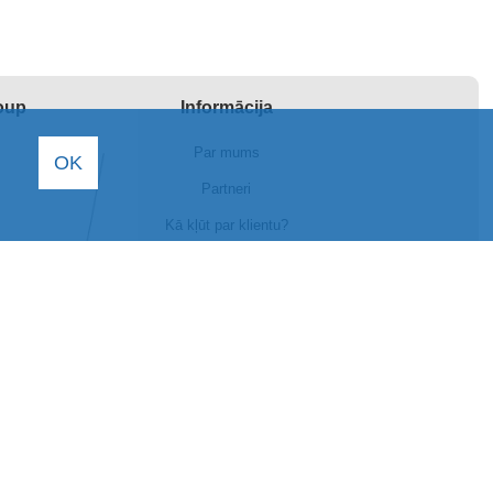
roup
Informācija
Par mums
OK
Partneri
Kā kļūt par klientu?
Garantijas nosacījumi
Atgriešanas nosacījumi
Kontakti