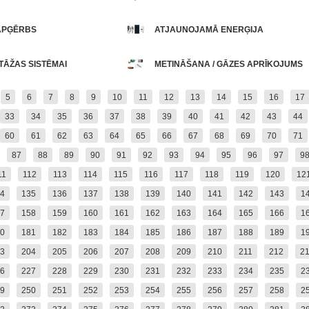
APĢĒRBS
ATJAUNOJAMĀ ENERĢIJA
TĀŽAS SISTĒMAI
METINĀŠANA / GĀZES APRĪKOJUMS
5
6
7
8
9
10
11
12
13
14
15
16
17
33
34
35
36
37
38
39
40
41
42
43
44
60
61
62
63
64
65
66
67
68
69
70
71
87
88
89
90
91
92
93
94
95
96
97
9
11
112
113
114
115
116
117
118
119
120
12
4
135
136
137
138
139
140
141
142
143
1
7
158
159
160
161
162
163
164
165
166
1
0
181
182
183
184
185
186
187
188
189
1
3
204
205
206
207
208
209
210
211
212
2
6
227
228
229
230
231
232
233
234
235
2
9
250
251
252
253
254
255
256
257
258
2