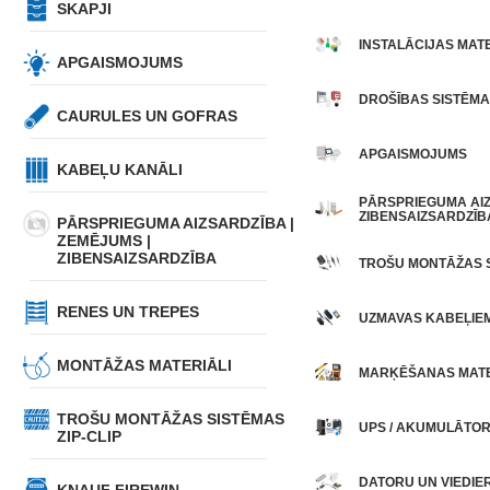
SKAPJI
INSTALĀCIJAS MATE
APGAISMOJUMS
DROŠĪBAS SISTĒMA
CAURULES UN GOFRAS
APGAISMOJUMS
KABEĻU KANĀLI
PĀRSPRIEGUMA AIZ
ZIBENSAIZSARDZĪB
PĀRSPRIEGUMA AIZSARDZĪBA |
ZEMĒJUMS |
ZIBENSAIZSARDZĪBA
TROŠU MONTĀŽAS S
RENES UN TREPES
UZMAVAS KABEĻIE
MONTĀŽAS MATERIĀLI
MARĶĒŠANAS MATE
TROŠU MONTĀŽAS SISTĒMAS
UPS / AKUMULĀTOR
ZIP-CLIP
DATORU UN VIEDIE