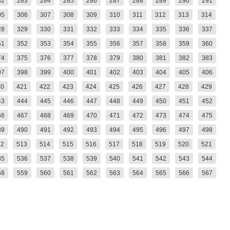
82
283
284
285
286
287
288
289
290
291
05
306
307
308
309
310
311
312
313
314
28
329
330
331
332
333
334
335
336
337
51
352
353
354
355
356
357
358
359
360
74
375
376
377
378
379
380
381
382
383
97
398
399
400
401
402
403
404
405
406
20
421
422
423
424
425
426
427
428
429
43
444
445
446
447
448
449
450
451
452
66
467
468
469
470
471
472
473
474
475
89
490
491
492
493
494
495
496
497
498
12
513
514
515
516
517
518
519
520
521
35
536
537
538
539
540
541
542
543
544
58
559
560
561
562
563
564
565
566
567