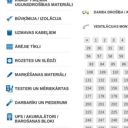
KNAUF FIREWIN
UGUNSDROŠĪBAS MATERIĀLI
DARBA DROŠĪBA / 
BŪVĶĪMIJA / IZOLĀCIJA
VENTILĀCIJAS MON
UZMAVAS KABEĻIEM
<
1
2
3
4
ĀRĒJIE TĪKLI
29
30
31
32
56
57
58
59
ROZETES UN SLĒDŽI
83
84
85
86
108
109
110
1
MARĶĒŠANAS MATERIĀLI
131
132
133
13
TESTERI UN MĒRIEKĀRTAS
154
155
156
15
177
178
179
18
DARBARĪKI UN PIEDERUMI
200
201
202
20
223
224
225
22
UPS / AKUMULĀTORI /
246
247
248
24
BAROŠANAS BLOKI