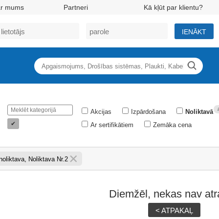
ar mums
Partneri
Kā kļūt par klientu?
IENĀKT
Akcijas
Izpārdošana
Noliktavā
✔
Ar sertifikātiem
Zemāka cena
oliktava, Noliktava Nr.2
Diemžēl, nekas nav atr
< ATPAKAĻ