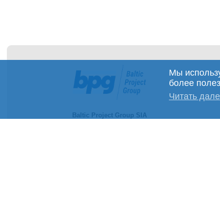
Мы использу
более поле
Читать дал
Baltic Project Group SIA
Регистрационный номер: 40002078769
Номер плательщика НДС: LV40002078769
Юридический адрес: ул. Елгавас 28, Рига,
LV-1004
Банк: АО "Luminor Bank"
SWIFT код: RIKOLV2X
Расчетный счет: LV40RIKO0002013201329