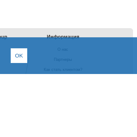
roup
Информация
О нас
OK
Партнеры
Как стать клиентом?
Условия гарантии
Условия возврата
Контакты