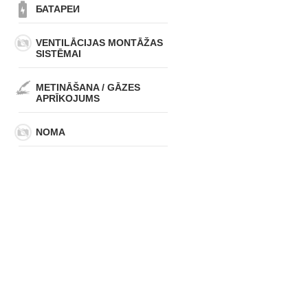
БАТАРЕИ
VENTILĀCIJAS MONTĀŽAS
SISTĒMAI
METINĀŠANA / GĀZES
APRĪKOJUMS
NOMA