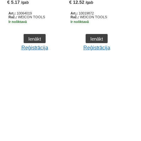
€
5.17
€
12.52
/gab
/gab
Art.:
10064019
Art.:
10019872
Raž.:
WEICON TOOLS
Raž.:
WEICON TOOLS
Ir noliktavā
Ir noliktavā
Ienākt
Ienākt
Reģistrācija
Reģistrācija