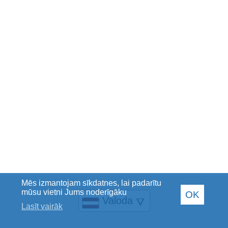
Mēs izmantojam sīkdatnes, lai padarītu
mūsu vietni Jums noderīgāku
OK
Valoda
🜄
Lasīt vairāk