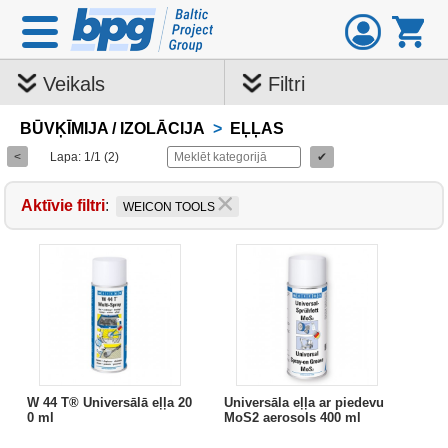
Veikals
Filtri
BŪVĶĪMIJA / IZOLĀCIJA
>
EĻĻAS
<
Lapa: 1/1 (2)
✔
Aktīvie filtri
:
WEICON TOOLS
W 44 T® Universālā eļļa 20
Universāla eļļa ar piedevu
0 ml
MoS2 aerosols 400 ml