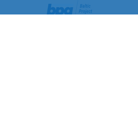
Baltic Project Group SIA
Reģistrācijas Nr.: 40002078769
PVN maksātāja Nr.: LV40002078769
Juridiskā adrese: Jelgavas iela 28, Rīga, LV-1004
Banka: Luminor Bank AS
SWIFT kods: RIKOLV2X
Norēķinu konts: LV40RIKO0002013201329
Sazinies ar mums
+371 29236283
info@bpgroup.lv
rekini@bpgroup.lv
Birojs
Pr.-Pk.: 9:00 - 18:00
Se.-Sv.: Brīvs
Noliktava