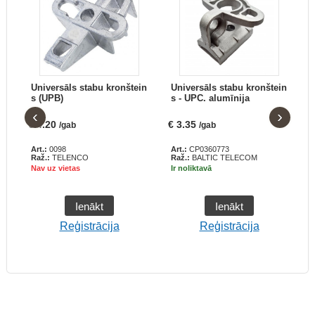
Universāls stabu kronštein
Universāls stabu kronštein
s (UPB)
s - UPC. alumīnija
‹
›
€
4.20
€
3.35
€
/gab
/gab
Art.:
0098
Art.:
CP0360773
A
Raž.:
TELENCO
Raž.:
BALTIC TELECOM
R
Nav uz vietas
Ir noliktavā
N
Ienākt
Ienākt
Reģistrācija
Reģistrācija