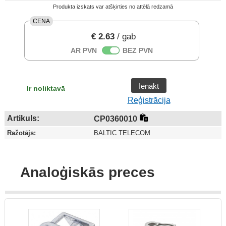
Produkta izskats var atšķirties no attēlā redzamā
CENA
€ 2.63
/ gab
AR PVN
BEZ PVN
Ienākt
Ir noliktavā
Reģistrācija
Artikuls:
CP0360010
Ražotājs:
BALTIC TELECOM
Analoģiskās preces