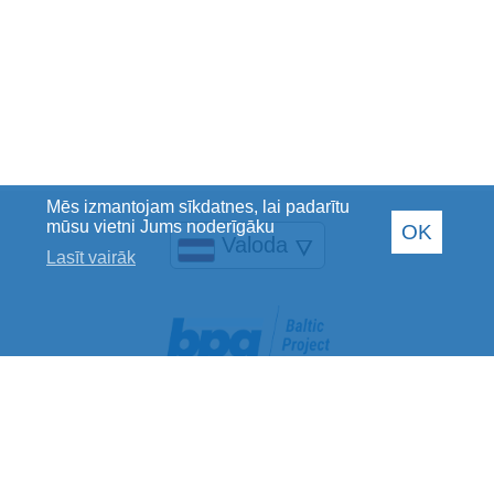
Mēs izmantojam sīkdatnes, lai padarītu
mūsu vietni Jums noderīgāku
OK
Valoda
🜄
Lasīt vairāk
Baltic Project Group SIA
Reģistrācijas Nr.: 40002078769
PVN maksātāja Nr.: LV40002078769
Juridiskā adrese: Jelgavas iela 28, Rīga, LV-1004