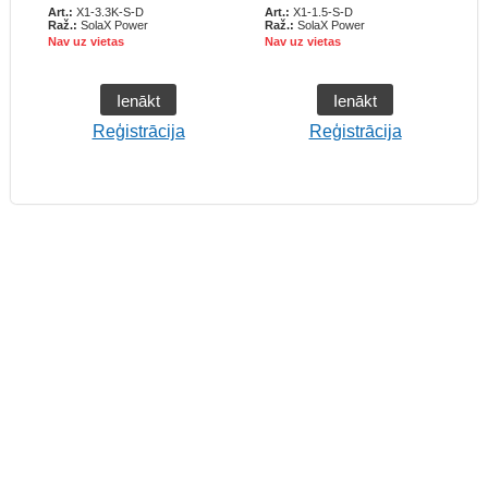
Art.:
X1-3.3K-S-D
Art.:
X1-1.5-S-D
A
Raž.:
SolaX Power
Raž.:
SolaX Power
R
Nav uz vietas
Nav uz vietas
N
Ienākt
Ienākt
Reģistrācija
Reģistrācija