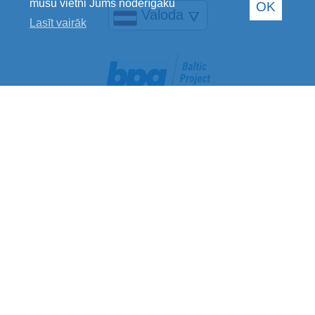
mūsu vietni Jums noderīgāku
OK
Valoda
🜄
Lasīt vairāk
Baltic Project Group SIA
Reģistrācijas Nr.: 40002078769
PVN maksātāja Nr.: LV40002078769
Juridiskā adrese: Jelgavas iela 28, Rīga, LV-1004
Banka: Luminor Bank AS
SWIFT kods: RIKOLV2X
Norēķinu konts: LV40RIKO0002013201329
Sazinies ar mums
+371 29236283
info@bpgroup.lv
rekini@bpgroup.lv