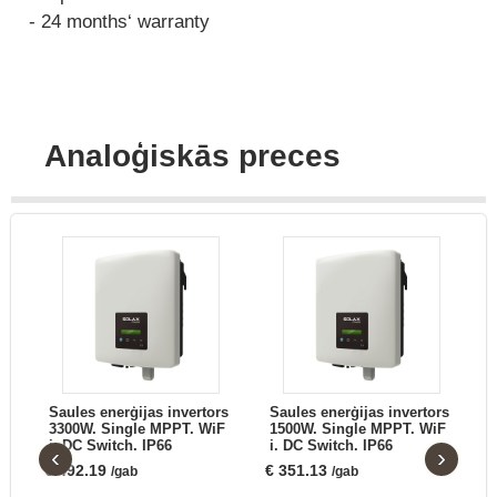
- 24 months‘ warranty
Analoģiskās preces
rs
Saules enerģijas invertors
Saules enerģijas invertors
00
3300W. Single MPPT. WiF
1500W. Single MPPT. WiF
i. DC Switch. IP66
i. DC Switch. IP66
‹
›
€
492.19
€
351.13
/gab
/gab