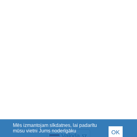
Mēs izmantojam sīkdatnes, lai padarītu
mūsu vietni Jums noderīgāku
OK
Valoda
🜄