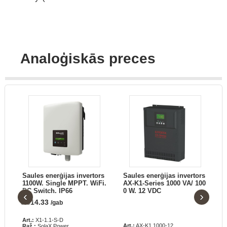
Analoģiskās preces
rs
Saules enerģijas invertors
Saules enerģijas invertors
.
1100W. Single MPPT. WiFi.
AX-K1-Series 1000 VA/ 100
DC Switch. IP66
0 W. 12 VDC
‹
›
€
314.33
€
/gab
Art.:
X1-1.1-S-D
A
Art.:
AX-K1 1000-12
Raž.:
SolaX Power
R