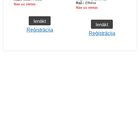
Raž.:
Effekta
Nav uz vietas
N
Nav uz vietas
Ienākt
Ienākt
Reģistrācija
Reģistrācija