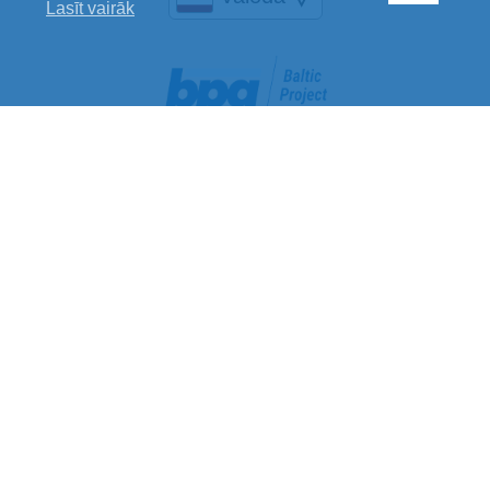
Lasīt vairāk
Baltic Project Group SIA
Reģistrācijas Nr.: 40002078769
PVN maksātāja Nr.: LV40002078769
Juridiskā adrese: Jelgavas iela 28, Rīga, LV-1004
Banka: Luminor Bank AS
SWIFT kods: RIKOLV2X
Norēķinu konts: LV40RIKO0002013201329
Sazinies ar mums
+371 29236283
info@bpgroup.lv
rekini@bpgroup.lv
Birojs